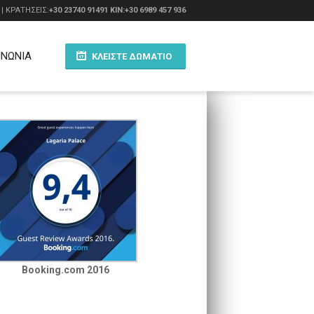
| ΚΡΑΤΗΣΕΙΣ:
+30 23740 91491
ΚΙΝ:+30 6989 457 936
ΙΝΩΝΙΑ
ΚΛΕΊΣΤΕ ΔΩΜΆΤΙΟ
Booking.com 2016