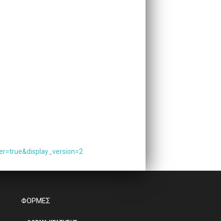
r=true&display_version=2
βιολογικα προιοντα
ΦΟΡΜΕΣ