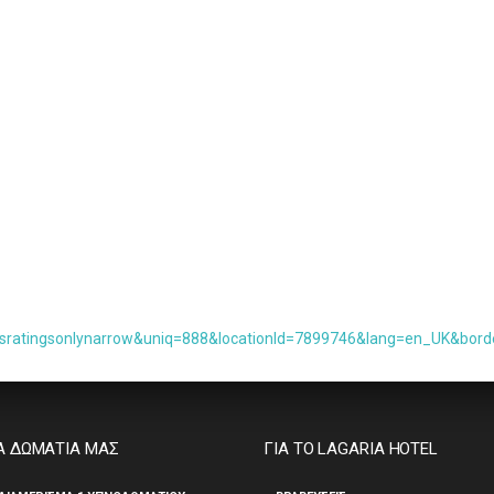
sratingsonlynarrow&uniq=888&locationId=7899746&lang=en_UK&borde
Α ΔΩΜΑΤΙΑ ΜΑΣ
ΓΙΑ ΤΟ LAGARIA HOTEL