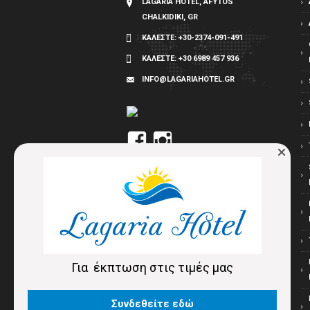
LAGARIA HOTEL, AFYTOS
CHALKIDIKI, GR
ΚΑΛΕΣΤΕ:
+30-2374-091-491
ΚΑΛΕΣΤΕ:
+30 6989 457 936
INFO@LAGARIAHOTEL.GR
Προβολή
Προβολή
του
του
προφίλ
προφίλ
Lagaria
lagaria_hotel
στο
στο
Facebook
Instagram
Για έκπτωση στις τιμές μας
Συνδεθείτε εδώ