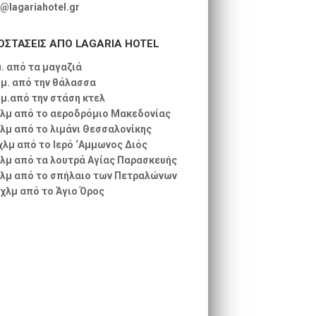
o@lagariahotel.gr
ΟΣΤΑΣΕΙΣ ΑΠΟ LAGARIA HOTEL
μ. από τα μαγαζιά
 μ. από την θάλασσα
 μ.από την στάση κτελ
χλμ από το αεροδρόμιο Μακεδονίας
χλμ από το λιμάνι Θεσσαλονίκης
 χλμ από το Ιερό ‘Αμμωνος Διός
χλμ από τα λουτρά Αγίας Παρασκευής
χλμ από το σπήλαιο των Πετραλώνων
 χλμ από το Άγιο Όρος