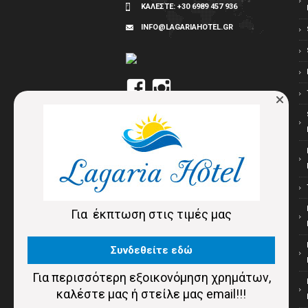
ΚΑΛΕΣΤΕ:
+30 6989 457 936
INFO@LAGARIAHOTEL.GR
Προβολή
Προβολή
του
του
προφίλ
προφίλ
Lagaria
lagaria_hotel
στο
στο
Facebook
Instagram
Για έκπτωση στις τιμές μας
Συνδεθείτε εδώ
Για περισσότερη εξοικονόμηση χρημάτων,
καλέστε μας ή στείλε μας email!!!