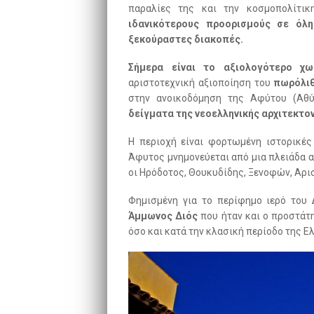
παραλίες της και την κοσμοπολίτι
ιδανικότερους προορισμούς σε όλη
ξεκούραστες διακοπές.
Σήμερα είναι το αξιολογότερο χω
αριστοτεχνική αξιοποίηση του
πωρόλι
στην ανοικοδόμηση της Αφύτου (Αθ
δείγματα της νεοελληνικής αρχιτεκτον
Η περιοχή είναι φορτωμένη ιστορικές
Άφυτος μνημονεύεται από μια πλειάδα
οι Ηρόδοτος, Θουκυδίδης, Ξενοφών, Αρι
Φημισμένη για το περίφημο ιερό του Δ
Άμμωνος Διός
που ήταν και ο προστάτ
όσο και κατά την κλασική περίοδο της Ε