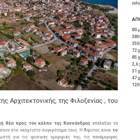
inf
ΑΠ
80 
380
350
72 
85 
2,6
31 
47 
120
ης Αρχιτεκτονικής, της Φιλοξενίας , του
κή θέα προς τον κόλπο της Κασσάνδρας
επέλεξαν τα
σουν στο νεόχτιστο συγκρότημα τους. Η Άφυτος είναι
το
ωστή για τις φυσικές ομορφιές της, τις πανέμορφες