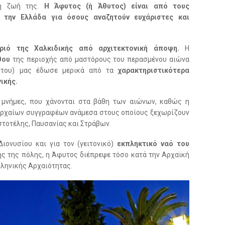
κη ζωή της.
Η Άφυτος (ή Άθυτος) είναι από τους
 την Ελλάδα για όσους αναζητούν ευχάριστες και
ριό της Χαλκιδικής από αρχιτεκτονική άποψη.
Η
θου
της περιοχής από μαστόρους του περασμένου αιώνα
ύτου) μας έδωσε μερικά από τα
χαρακτηριστικότερα
ικής.
 μνήμες, που χάνονται στα βάθη των αιώνων, καθώς η
 αρχαίων συγγραφέων ανάμεσα στους οποίους ξεχωρίζουν
στοτέλης, Παυσανίας και Στράβων.
ιονυσίου και για τον (γειτονικό)
εκπληκτικό ναό του
ης της πόλης, η Άφυτος διέπρεψε τόσο κατά την Αρχαϊκή
λληνικής Αρχαιότητας.