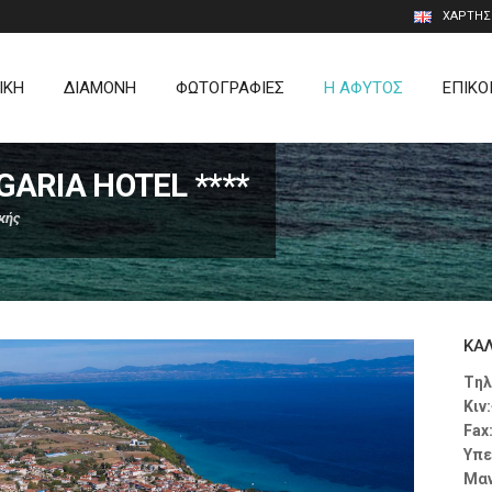
ΧΑΡΤΗΣ
ΙΚΗ
ΔΙΑΜΟΝΗ
ΦΩΤΟΓΡΑΦΙΕΣ
Η ΑΦΥΤΟΣ
ΕΠΙΚΟ
GARIA HOTEL ****
κής
ΚΑ
Tηλ
Κιν
Fax
Υπε
Μαν