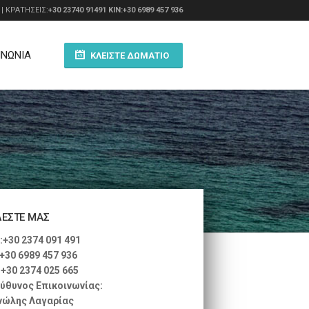
| ΚΡΑΤΗΣΕΙΣ:
+30 23740 91491
ΚΙΝ:+30 6989 457 936
ΙΝΩΝΙΑ
ΚΛΕΊΣΤΕ ΔΩΜΆΤΙΟ
ΛΕΣΤΕ ΜΑΣ
:+30 2374 091 491
:+30 6989 457 936
:+30 2374 025 665
ύθυνος Επικοινωνίας:
ώλης Λαγαρίας