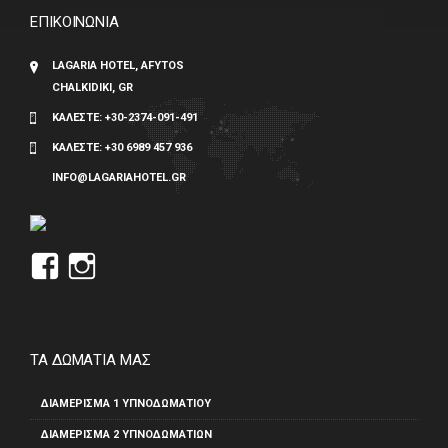
ΕΠΙΚΟΙΝΩΝΙΑ
LAGARIA HOTEL, AFYTOS
CHALKIDIKI, GR
ΚΑΛΕΣΤΕ:
+30-2374-091-491
ΚΑΛΕΣΤΕ:
+30 6989 457 936
INFO@LAGARIAHOTEL.GR
Προβολή
Προβολή
του
του
προφίλ
προφίλ
Lagaria
lagaria_hotel
ΤΑ ΔΩΜΑΤΙΑ ΜΑΣ
στο
στο
ΔΙΑΜΈΡΙΣΜΑ 1 ΥΠΝΟΔΩΜΑΤΊΟΥ
Facebook
Instagram
ΔΙΑΜΈΡΙΣΜΑ 2 ΥΠΝΟΔΩΜΑΤΊΩΝ