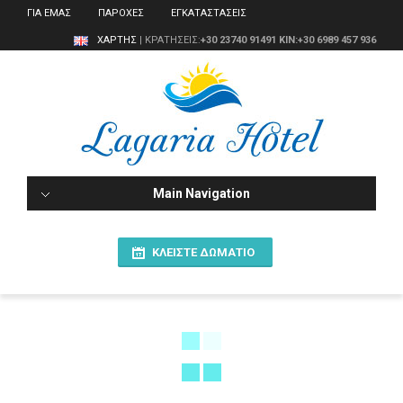
ΓΙΑ ΕΜΑΣ
ΠΑΡΟΧΕΣ
ΕΓΚΑΤΑΣΤΑΣΕΙΣ
ΧΑΡΤΗΣ
| ΚΡΑΤΗΣΕΙΣ:
+30 23740 91491
ΚΙΝ:+30 6989 457 936
Main Navigation
ΚΛΕΊΣΤΕ ΔΩΜΆΤΙΟ