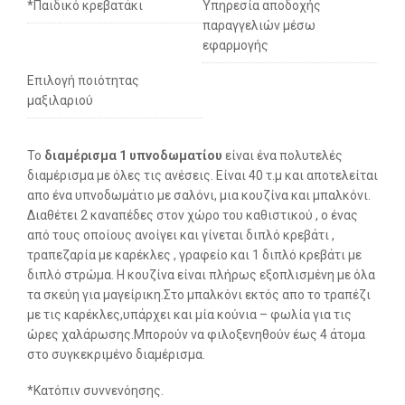
*Παιδικό κρεβατάκι
Υπηρεσία αποδοχής
παραγγελιών μέσω
εφαρμογής
Επιλογή ποιότητας
μαξιλαριού
Το
διαμέρισμα 1 υπνοδωματίου
είναι ένα πολυτελές
διαμέρισμα με όλες τις ανέσεις. Είναι 40 τ.μ και αποτελείται
απο ένα υπνοδωμάτιο με σαλόνι, μια κουζίνα και μπαλκόνι.
Διαθέτει 2 καναπέδες στον χώρο του καθιστικού , ο ένας
από τους οποίους ανοίγει και γίνεται διπλό κρεβάτι ,
τραπεζαρία με καρέκλες , γραφείο και 1 διπλό κρεβάτι με
διπλό στρώμα. Η κουζίνα είναι πλήρως εξοπλισμένη με όλα
τα σκεύη για μαγείρικη.Στο μπαλκόνι εκτός απο το τραπέζι
με τις καρέκλες,υπάρχει και μία κούνια – φωλία για τις
ώρες χαλάρωσης.Μπορούν να φιλοξενηθούν έως 4 άτομα
στο συγκεκριμένο διαμέρισμα.
*Κατόπιν συννενόησης.