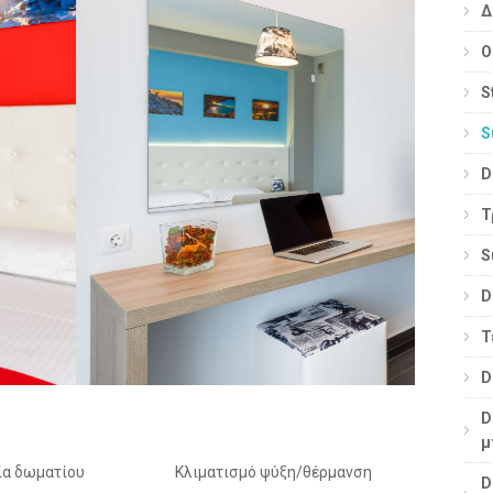
Δ
Ο
S
S
D
Τ
S
D
Τ
D
D
μ
ία δωματίου
Κλιματισμό ψύξη/θέρμανση
D