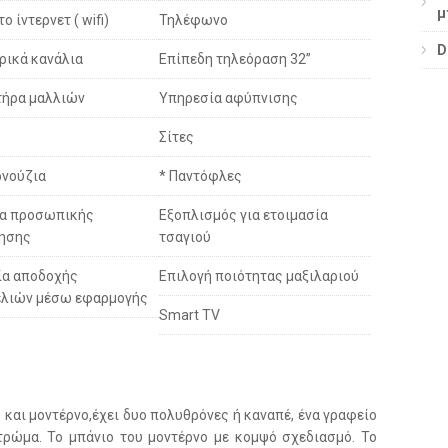
μ
 ίντερνετ ( wifi)
Τηλέφωνο
D
ικά κανάλια
Επίπεδη τηλεόραση 32’’
τήρα μαλλιών
Υπηρεσία αφύπνισης
Σίτες
ρνούζια
* Παντόφλες
τα προσωπικής
Εξοπλισμός για ετοιμασία
ίησης
τσαγιού
ία αποδοχής
Επιλογή ποιότητας μαξιλαριού
ελιών μέσω εφαρμογής
Smart TV
 και μοντέρνο,έχει δυο πολυθρόνες ή καναπέ, ένα γραφείο
στρώμα. Το μπάνιο του μοντέρνο με κομψό σχεδιασμό. Το