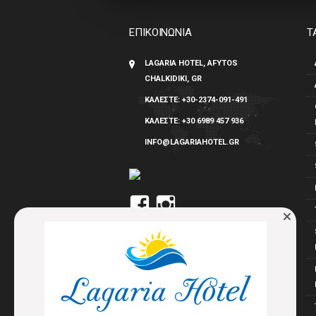
ΕΠΙΚΟΙΝΩΝΙΑ
Τ
LAGARIA HOTEL, AFYTOS
CHALKIDIKI, GR
ΚΑΛΕΣΤΕ:
+30-2374-091-491
ΚΑΛΕΣΤΕ:
+30 6989 457 936
INFO@LAGARIAHOTEL.GR
Προβολή
Προβολή
του
του
προφίλ
προφίλ
Lagaria
lagaria_hotel
στο
στο
Facebook
Instagram