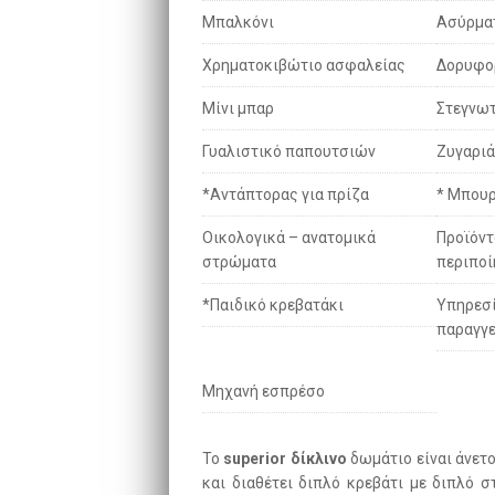
Μπαλκόνι
Ασύρματο
Χρηματοκιβώτιο ασφαλείας
Δορυφορ
Μίνι μπαρ
Στεγνω
Γυαλιστικό παπουτσιών
Ζυγαριά
*Αντάπτορας για πρίζα
* Μπου
Οικολογικά – ανατομικά
Προϊόν
στρώματα
περιπο
*Παιδικό κρεβατάκι
Υπηρεσ
παραγγ
Μηχανή εσπρέσο
Το
superior δίκλινο
δωμάτιο είναι άνετο
και διαθέτει διπλό κρεβάτι με διπλό 